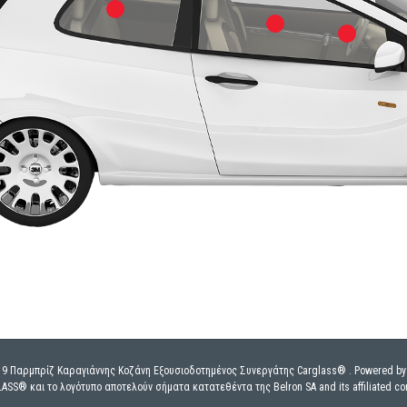
019 Παρμπρίζ Καραγιάννης Κοζάνη Εξουσιοδοτημένος Συνεργάτης Carglass® . Powered b
ASS® και το λογότυπο αποτελούν σήματα κατατεθέντα της Belron SA and its affiliated c