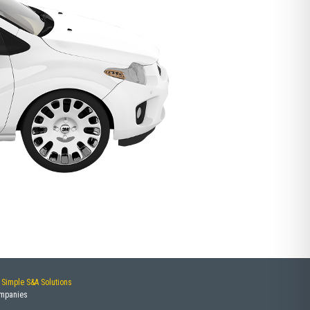
y
Simple S&A Solutions
ompanies