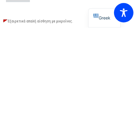
English
Greek
Εξαιρετικά απαλή αίσθηση με μικροΐνες.
Ειδικά σχεδιασμένο για χρήση πάνω σε χρώματα και επιφάνειες υλικών σε
οχήματα (χρώμια, γυαλί, τριμάκια, ταμπλό).
Μαζεύει τα υπολείμματα από αλοιφές και κεριά.
3M™ Υγρό Συμπυκνωμένο
Σαπούνι
Ασφαλές για το βερνίκι και το χρώμα.