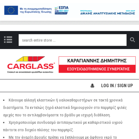
Ε
Τ
Α
Ι
Ρ
Ί
Α
Ο
Ι
Δ
LOG IN / SIGN UP
Ο
Υ
Λ
Κάνουμε αλλαγή ελαστικών ή υαλοκαθαριστήρων σε τακτά χρονικά
Ε
διαστήματα. Τα εντελώς ξηρά ελαστικά δημιουργούν στο παρμπρίζ ψιλές
Ι
αμιχές που το αντιλαμβανόμαστε το βράδυ με ισχυρή διάθλαση.
Έ
Σ
Χρησιμοποιούμε συνδυασμό αντιπαγωτικού με καθαριστικού υγρού
Μ
πάντοτε στο δοχείο πλύσης του παρμπρίζ.
Α
Με την έναρξη βροχής πρέπει να ξεπλένουμε με άφθονο νερό το