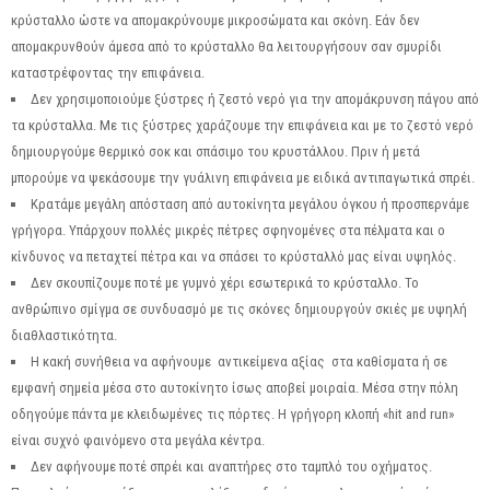
Σ
κρύσταλλο ώστε να απομακρύνουμε μικροσώματα και σκόνη. Εάν δεν
απομακρυνθούν άμεσα από το κρύσταλλο θα λειτουργήσουν σαν σμυρίδι
καταστρέφοντας την επιφάνεια.
Δεν χρησιμοποιούμε ξύστρες ή ζεστό νερό για την απομάκρυνση πάγου από
τα κρύσταλλα. Με τις ξύστρες χαράζουμε την επιφάνεια και με το ζεστό νερό
δημιουργούμε θερμικό σοκ και σπάσιμο του κρυστάλλου. Πριν ή μετά
μπορούμε να ψεκάσουμε την γυάλινη επιφάνεια με ειδικά αντιπαγωτικά σπρέι.
Κρατάμε μεγάλη απόσταση από αυτοκίνητα μεγάλου όγκου ή προσπερνάμε
γρήγορα. Υπάρχουν πολλές μικρές πέτρες σφηνομένες στα πέλματα και ο
κίνδυνος να πεταχτεί πέτρα και να σπάσει το κρύσταλλό μας είναι υψηλός.
Δεν σκουπίζουμε ποτέ με γυμνό χέρι εσωτερικά το κρύσταλλο. Το
ανθρώπινο σμίγμα σε συνδυασμό με τις σκόνες δημιουργούν σκιές με υψηλή
διαθλαστικότητα.
Η κακή συνήθεια να αφήνουμε αντικείμενα αξίας στα καθίσματα ή σε
εμφανή σημεία μέσα στο αυτοκίνητο ίσως αποβεί μοιραία. Μέσα στην πόλη
οδηγούμε πάντα με κλειδωμένες τις πόρτες. Η γρήγορη κλοπή «hit and run»
είναι συχνό φαινόμενο στα μεγάλα κέντρα.
Δεν αφήνουμε ποτέ σπρέι και αναπτήρες στο ταμπλό του οχήματος.